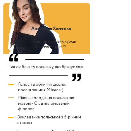
Анастасія Хоменко
Лекторка нових курсів
Обличчя школи 💛
Так люблю ту польську, що бракує слів
Голос та обличчя школи,
послідовниця Міхала:)
Рівень володіння польською
мовою - С1, дипломований
філолог
Викладачка польської з 5-річним
стажем