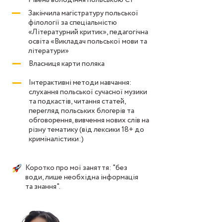
Рівень володіння польською С1
Закінчила магістратуру польської
філології за спеціальністю
«Літературний критик», педагогічна
освіта «Викладач польської мови та
літератури»
Власниця карти поляка
Інтерактивні методи навчання:
слухання польської сучасної музики
та подкастів, читання статей,
перегляд польських блогерів та
обговорення, вивчення нових слів на
різну тематику (від лексики 18+ до
криміналістики:)
Коротко про мої заняття: "без
води, лише необхідна інформація
та знання".