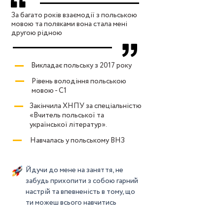
За багато років взаємодії з польською
мовою та поляками вона стала мені
другою рідною
Викладає польську з 2017 року
Рівень володіння польською
мовою - С1
Закінчила ХНПУ за спеціальністю
«Вчитель польської та
української літератур».
Навчалась у польському ВНЗ
Йдучи до мене на заняття, не
забудь прихопити з собою гарний
настрій та впевненість в тому, що
ти можеш всього навчитись