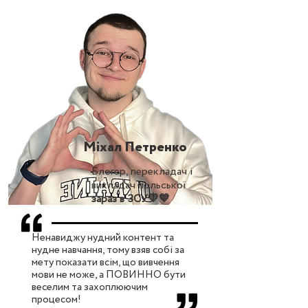
Міхал Петренко
Блогер, перекладач і
викладач польської
зараз в ЗСУ💛💙
Ненавиджу нудний контент та
нудне навчання, тому взяв собі за
мету показати всім, що вивчення
мови не може, а ПОВИННО бути
веселим та захоплюючим
процесом!