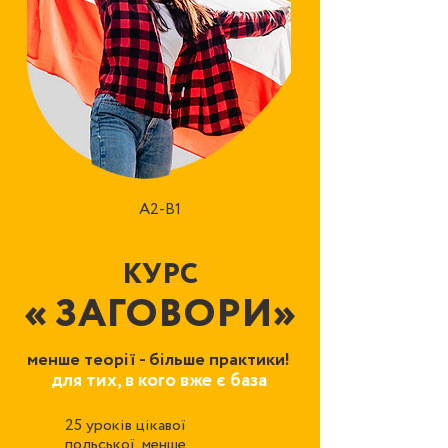
А2-В1
КУРС
«
ЗАГОВ
ОРИ
»
менше теорії - більше практики!
для тих, в кого вже є база
25 уроків цікавої
1
польської, менше