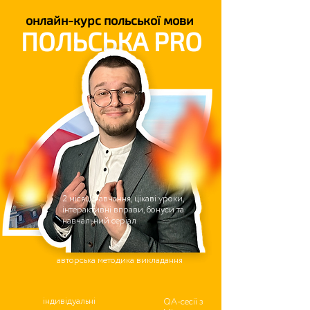
онлайн-курс польської мови
ПОЛЬСЬКА PRO
2 місяці навчання, цікаві уроки,
інтерактивні вправи, бонуси та
навчальний серіал
авторська методика викладання
індивідуальні
QA-сесії з