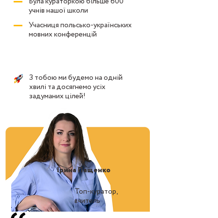
Була кураторкою більше 600
учнів нашої школи
Учасниця польсько-українських
мовних конференцій
З тобою ми будемо на одній
хвилі та досягнемо усіх
задуманих цілей!
Ірина Пащенко
Топ-куратор,
вчитель