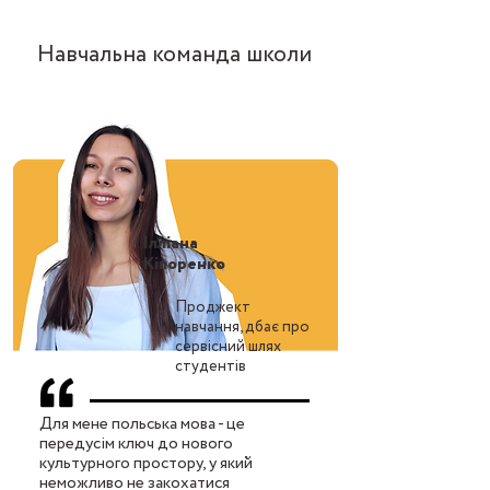
Навчальна команда школи
Ілліана
Кіпоренко
Проджект
навчання, дбає про
сервісний шлях
студентів
Для мене польська мова - це
передусім ключ до нового
культурного простору, у який
неможливо не закохатися