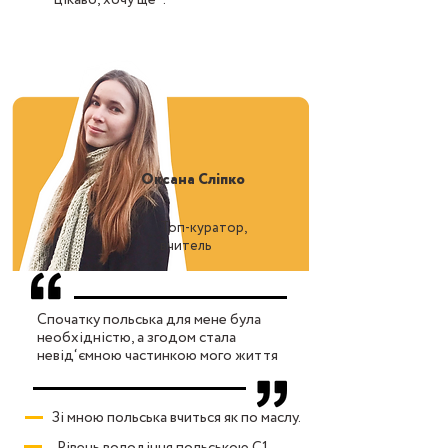
цікаво, хочу ще"!
Оксана Сліпко
Топ-куратор,
вчитель
Спочатку польська для мене була
необхідністю, а згодом стала
невід‘ємною частинкою мого життя
Зі мною польська вчиться як по маслу.