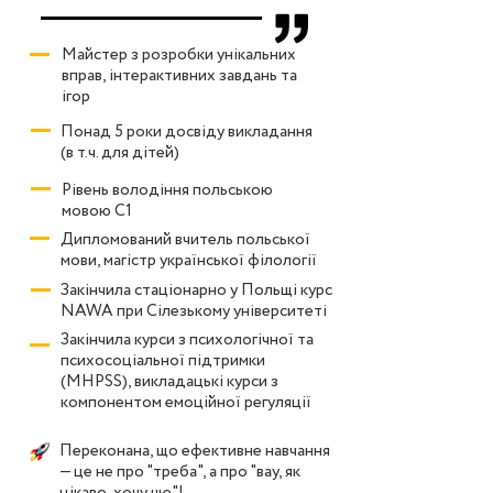
Майстер з розробки унікальних
вправ, інтерактивних завдань та
ігор
Понад 5 роки досвіду викладання
(в т.ч. для дітей)
Рівень володіння польською
мовою С1
Дипломований вчитель польської
мови, магістр української філології
Закінчила стаціонарно у Польщі курс
NAWA при Сілезькому університеті
Закінчила курси з психологічної та
психосоціальної підтримки
(MHPSS), викладацькі курси з
компонентом емоційної регуляції
Переконана, що ефективне навчання
— це не про "треба", а про "вау, як