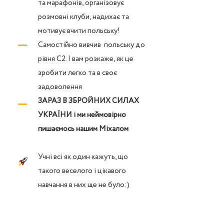
та марафонів, організовує
розмовні клуби, надихає та
мотивує вчити польську!
Самостійно вивчив польську до
рівня С2. І вам розкаже, як це
зробити легко та в своє
задоволення
ЗАРАЗ В ЗБРОЙНИХ СИЛАХ
УКРАЇНИ і ми неймовірно
пишаємось нашим Міхалом
Учні всі як один кажуть, що
такого веселого і цікавого
навчання в них ще не було:)