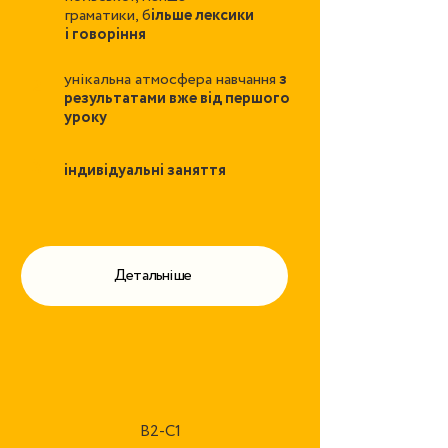
граматики, б
ільше лексики
і говоріння
унікальна атмосфера навчання
з
2
результатами вже від першого
уроку
3
індивідуальні заняття
Детальніше
B2-C1