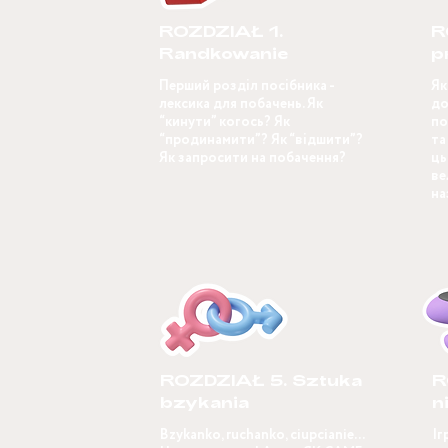
ROZDZIAŁ 1.
R
Randkowanie
p
Перший розділ посібника -
Як
лексика для побачень. Як
до
“кинути” когось? Як
по
“продинамити”? Як “відшити”?
та
Як запросити на побачення?
ць
ве
на
ROZDZIAŁ 5. Sztuka
R
bzykania
n
Bzykanko, ruchanko, ciupcianie...
Іг