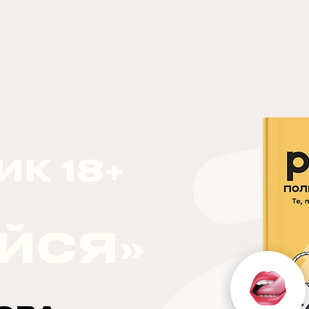
ИК 18+
ЙСЯ»