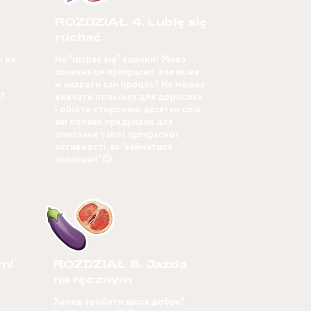
ROZDZIAŁ 4. Lubię się
ruchać
і ви
Не “ruchać się” єдиним! Мова
кохання це прекрасно, але як же
ж назвати сам процес? Не можна
ї?
вивчати польську для дорослих
і обійти стороною десятки слів,
які поляки придумали для
описання такої прекрасної
активності, як “займатися
коханням”😏
mi
ROZDZIAŁ 8. Jazda
na ręcznym
Хочеш зробити щось добре?