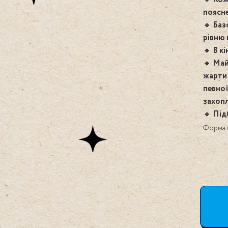
поясн
🔸 Баз
рівню 
🔸 В к
🔸 Маи
жарти 
певноі
захоп
🔸 Під
Формат 