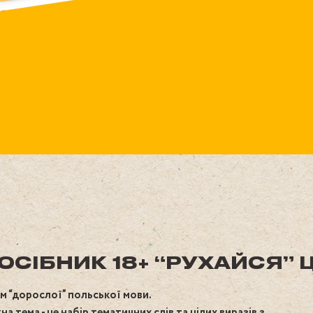
ОСІБНИК 18+ “РУХАЙСЯ” 
ем “дорослої” польської мови.
на тема - це набір тематичних слів та цілих виразів з