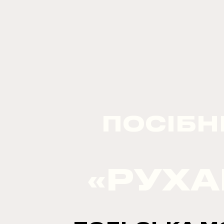
ПОСІБН
«РУХА