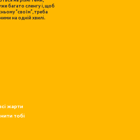
ться на різні теми,
е багато сленгу і, щоб
ньому “своїм”, треба
ними на одній хвилі.
всі жарти
снити тобі
чно для