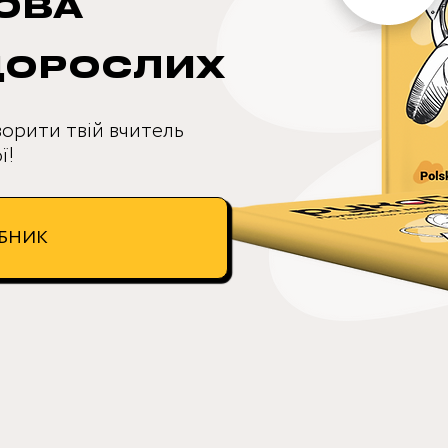
ОВА
ДОРОСЛИХ
орити твій вчитель
ї!
ІБНИК