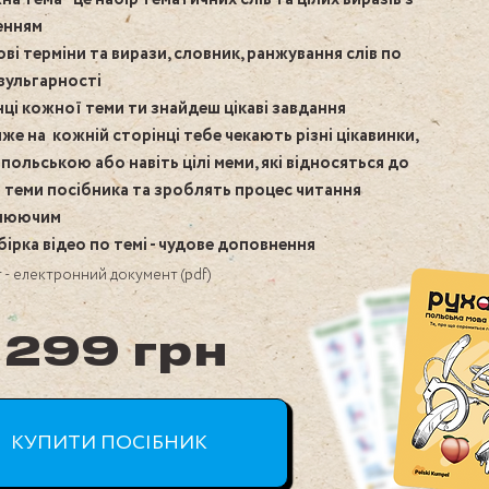
енням
ові терміни та вирази, словник, ранжування слів по
вульгарності
інці кожної теми ти знайдеш цікаві завдання
̆же на кожній сторінці тебе чекають різні цікавинки,
польською або навіть цілі меми, які відносяться до
̈ теми посібника та зроблять процес читання
люючим
бірка відео по темі - чудове доповнення
- електронний документ (pdf)
299 грн
КУПИТИ ПОСІБНИК