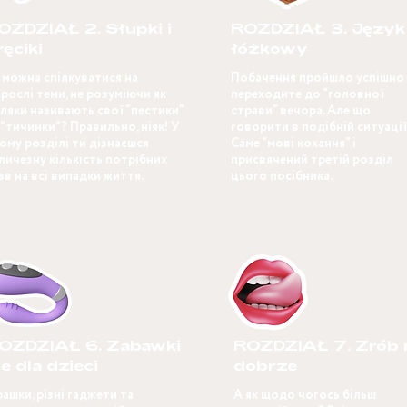
OZDZIAŁ 2. Słupki i
ROZDZIAŁ 3. Język
ręciki
łóżkowy
 можна спілкуватися на
Побачення пройшло успішно 
рослі теми, не розуміючи як
переходите до “головної
ляки називають свої “пестики”
страви” вечора. Але що
 “тичинки”? Правильно, ніяк! У
говорити в подібній ситуаці
ому розділі ти дізнаєшся
Саме “мові кохання” і
личезну кількість потрібних
присвячений третій розділ
зв на всі випадки життя.
цього посібника.
OZDZIAŁ 6. Zabawki
ROZDZIAŁ 7. Zrób 
ie dla dzieci
dobrze
рашки, різні гаджети та
А як щодо чогось більш