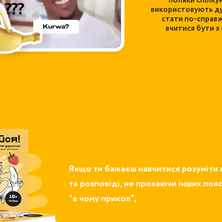
поляки спілкую
використовують дуж
стати по-справж
вчитися бути з 
Якщо ти бажаєш навчитися розуміти 
та розповіді, не прохаючи інших поя
“в чому прикол”,
то цей посібник то
тебе.