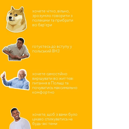
хочете чітко, вільно,
зрозуміло говорити з
поляками та прибрати
всі барʼєри
готуєтесь до вступу у
польський ВНЗ
хочете самостійно
вирішувати всі життєві
питання в Польщі та
почуватись максимально
комфортно
хочете, щоб з вами було
цікаво спілкуватись на
будь-які теми