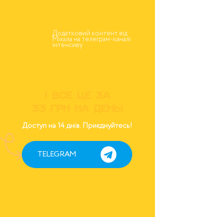
Додатковий контент від
Міхала на телеграм-каналі
інтенсиву
І все це за
33 грн на день!
Доступ на 14 днів. Приєднуйтесь!
TELEGRAM