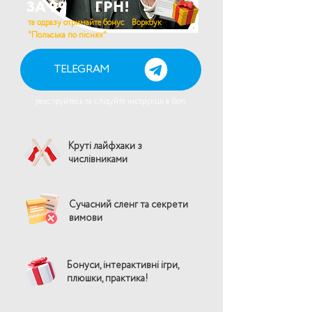
ЗА 99 ГРН!
та одразу отримайте бонус Воркбук
"Польська по піснях"
TELEGRAM
реєструйтесь та слідуйте інструкції в боті
Круті лайфхаки з
числівниками
Сучасний сленг та секрети
вимови
Бонуси, інтерактивні ігри,
плюшки, практика!