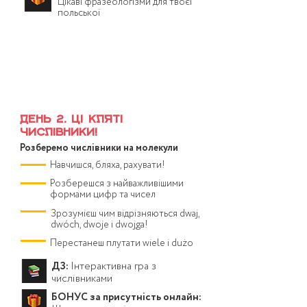
Цікаві фразеологізми для твоєї
польської
23 квітня 19:00 (по Києву):
тривалість 2-2,5 години
День 2. Ці кляті
числівники!
Розберемо числівники на молекули
Навчишся, бляха, рахувати!
Розберешся з найважливішими
формами цифр та чисел
Зрозумієш чим відрізняються dwaj,
dwóch, dwoje i dwojga!
Перестанеш плутати wiele i dużo
ДЗ:
Інтерактивна гра з
числівниками
БОНУС за присутність онлайн: