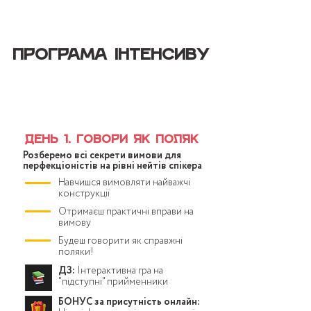
Програма інтенсиву
22 квітня 19:00 (по Києву):
тривалість 2-2,5 години
День 1. Говори як поляк
Розберемо всі секрети вимови для
перфекціоністів на рівні нейтів спікера
Навчишся вимовляти найважчі
конструкції
Отримаєш практичні вправи на
вимову
Будеш говорити як справжні
поляки!
ДЗ:
Інтерактивна гра на
"підступні" прийменники
БОНУС за присутність онлайн: