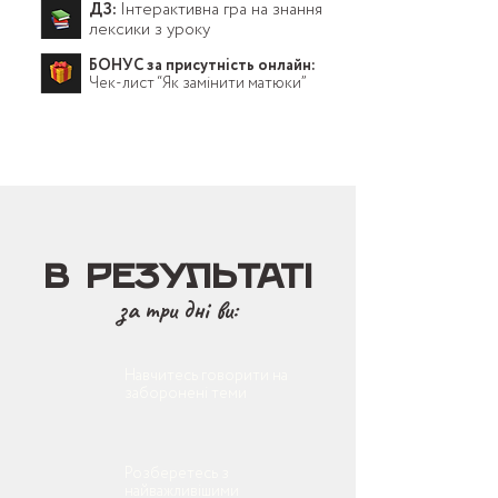
ДЗ:
Інтерактивна гра на знання
лексики з уроку
БОНУС за присутність онлайн:
Чек-лист “Як замінити матюки”
В результатІ
за три дні ви:
Навчитесь говорити на
заборонені теми
Розберетесь з
найважливішими