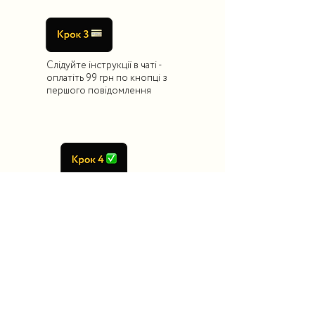
Слідуйте інструкції в чаті -
оплатіть 99 грн по кнопці з
першого повідомлення
Готово! Вам одразу ж
автоматично прийде доступ
до каналу та загального чату
інтенсиву
Як проходять