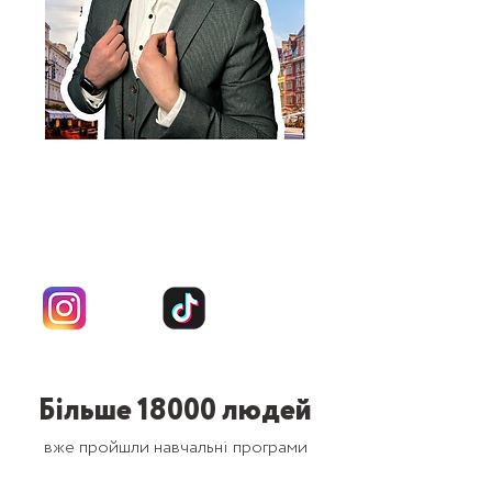
Автор та спікер інтенсиву
Михайло
Петренко
144к
223к
Більше 18000 людей
вже пройшли навчальні програми