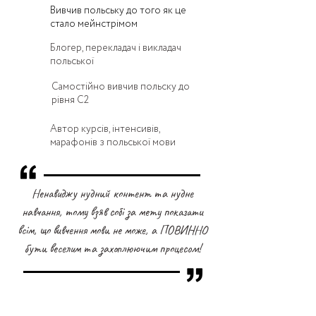
Вивчив польську до того як це
стало мейнстрімом
Блогер, перекладач і викладач
польської
Самостійно вивчив польску до
рівня С2
Автор курсів, інтенсивів,
марафонів з польської мови
Ненавиджу нудний контент та нудне
навчання, тому взяв собі за мету показати
всім, що вивчення мови не може, а ПОВИННО
бути веселим та захоплюючим процесом!