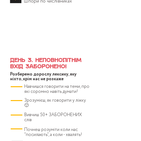
Шпори по числівниках
24 квітня 19:00 (по Києву):
тривалість 2-2,5 години
День 3. Неповнолітнім
вхід заборонено!
Розберемо дорослу лексику, яку
ніхто, крім нас не розкаже
Навчишся говорити на теми, про
які соромно навіть думати!
Зрозумієш, як говорити у ліжку
🙂
Вивчиш 50+ ЗАБОРОНЕНИХ
слів
Почнеш розуміти коли нас
“посилають”, а коли - хвалять!