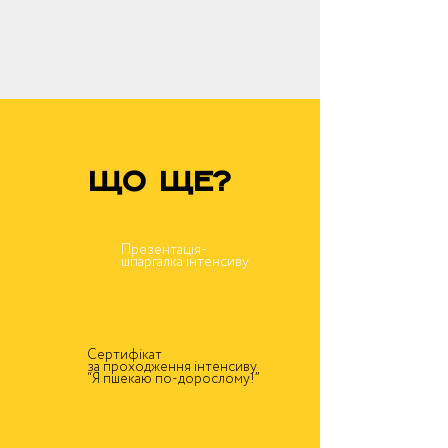
Що ще?
Презентація-
шпаргалка інтенсиву
Сертифікат
за проходження інтенсиву
“Я пшекаю по-дорослому!”