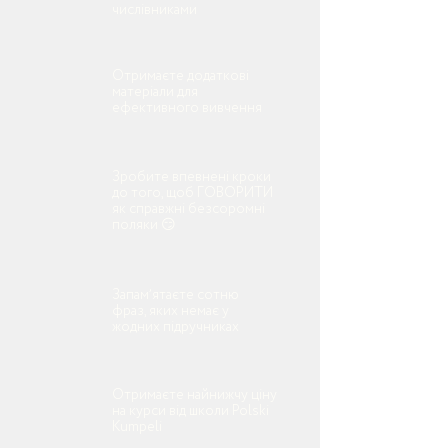
числівниками
Отримаєте додаткові
матеріали для
ефективного вивчення
Зробите впевнені кроки
до того, щоб ГОВОРИТИ
як справжні безсоромні
поляки 😏
Запамʼятаєте сотню
фраз, яких немає у
жодних підручниках
Отримаєте найнижчу ціну
на курси від школи Polski
Kumpelі