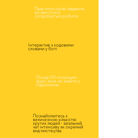
Практичні ігрові завдання,
які вам точно
сподобається робити
Інтерактив з кодовими
словами у боті
Понад 100 польських
фраз, яких не знайти у
підручниках
Познайомитесь з
величезною кількістю
крутих людей - загальний
чат інтенсиву як окремий
вид мистецтва