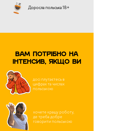
Доросла польська 18+
Вам потрібно на
інтенсив, якщо ви
досі плутаєтесь в
цифрах та числах
польською
хочете кращу роботу,
де треба добре
говорити польською