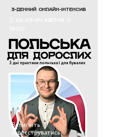
3-ДЕННИЙ ОНЛАЙН-ІНТЕНСИВ
🗓️ 22-23-24 квітня о
19:00
ПОЛЬСЬКА
ДЛЯ ДОРОСЛИХ
3 дні практики польської для бувалих
Встигніть
зареєструватись
399 грн.