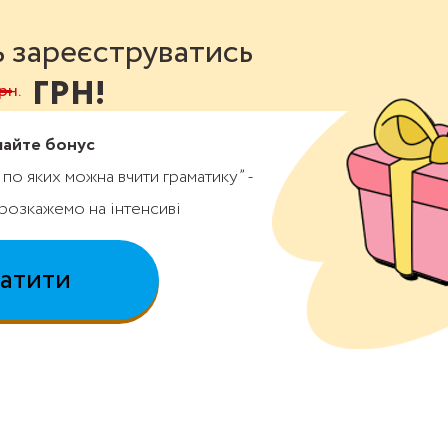
ь зареєструватись
 ГРН!
рн.
майте бонус
 по яких можна вчити граматику” -
розкажемо на інтенсиві
атити