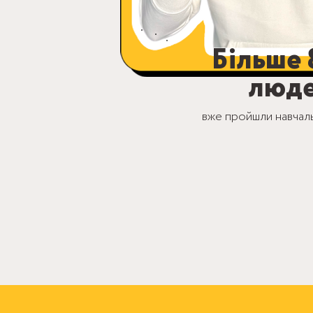
Більше 
люд
вже пройшли навчал