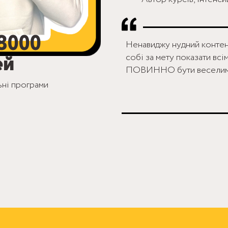
8000
Ненавиджу нудний контент
ей
собі за мету показати всі
ПОВИННО бути веселим 
ьні програми