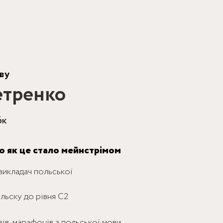
иву
етренко
6к
о як це стало мейнстрімом
 викладач польської
льску до рівня С2
вів, марафонів з польської мови