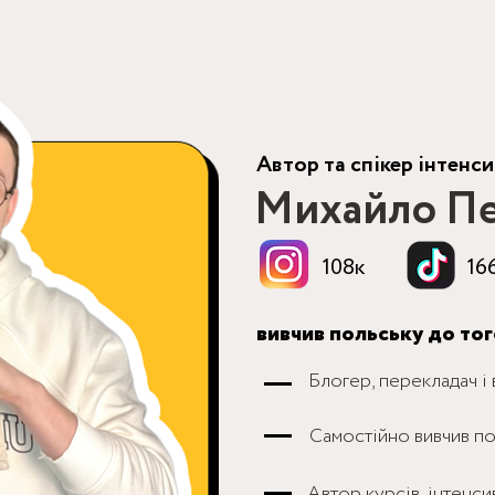
Автор та спікер інтенс
Михайло П
108к
16
вивчив польську до тог
Блогер, перекладач і
Самостійно вивчив по
Автор курсів, інтенси