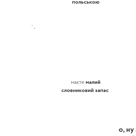
польською
маєте
малий
словниковий запас
о, ну