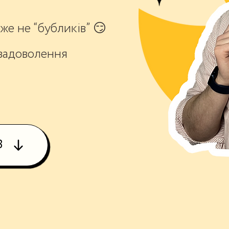
же не “бубликів” 😏
 задоволення
В