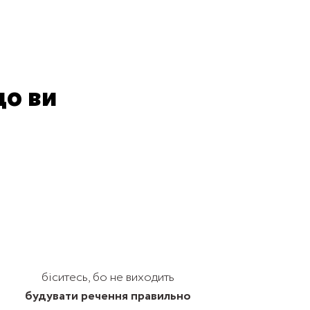
що ви
біситесь, бо не виходить
будувати речення правильно