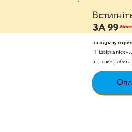
Встигніт
ЗА 99
299 г
та одразу отри
“Підбірка пісень,
що з цим робити 
Опл