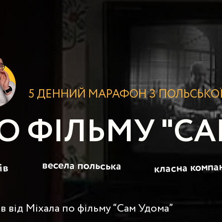
5 ДЕННИЙ МАРАФОН З ПОЛЬСЬКО
О ФІЛЬМУ "С
весела польська
класна компа
ів
ів від Міхала по фільму “Сам Удома”