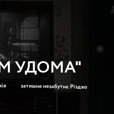
Ї
АМ УДОМА"
нія
затишне незабутнє Різдво