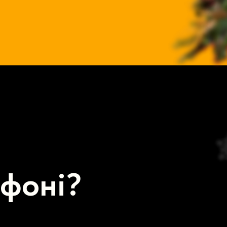
афоні?