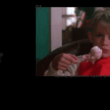
01
Вранці дивимось сцену філ