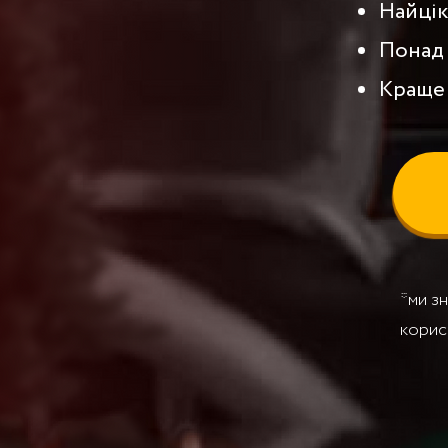
Найцік
Понад 
Краще 
*ми зн
корис