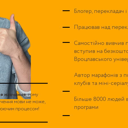
Блогер, перекладач і
Працював над перек
Самостійно вивчив п
вступив на безкошт
Вроцлавського унів
Автор марафонів з п
клубів та міні-серіал
е навчання
, тому
Більше 8000 людей 
ивчення мови не може,
програми
юючим процесом!