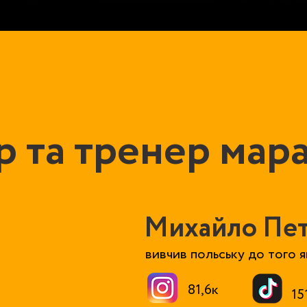
р та тренер мар
Михайло Пе
вивчив польську до того 
81,6к
15