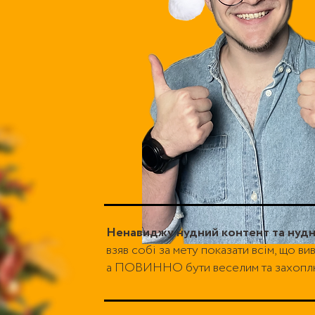
Ненавиджу нудний контент та нудн
взяв собі за мету показати всім, що в
а ПОВИННО бути веселим та захопл