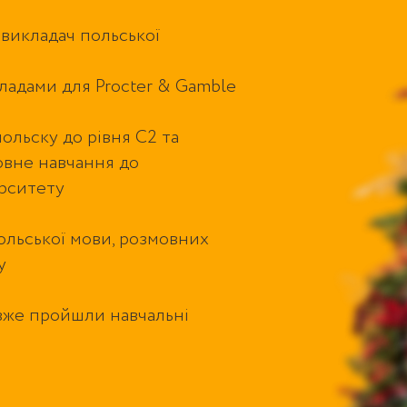
 викладач польської
ладами для Procter & Gamble
ольску до рівня С2 та
овне навчання до
ерситету
ольської мови, розмовних
у
вже пройшли навчальні