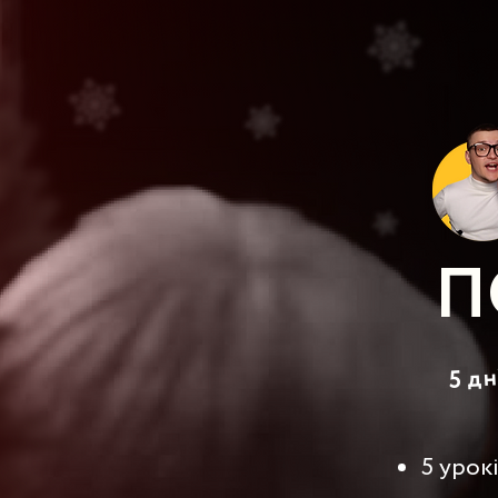
П
5 дн
5 урок