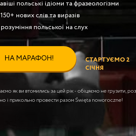
авіші польські ідіоми та фразеологізми
150+ нових слів та виразів
розуміння польської на слух
НА МАРАФОН!
СТАРТУЄМО 2
СІЧНЯ
аємо як ви втомились за цей рік - обіцяємо не грузити, ро
но і прикольно провести разом Święta noworoczne!