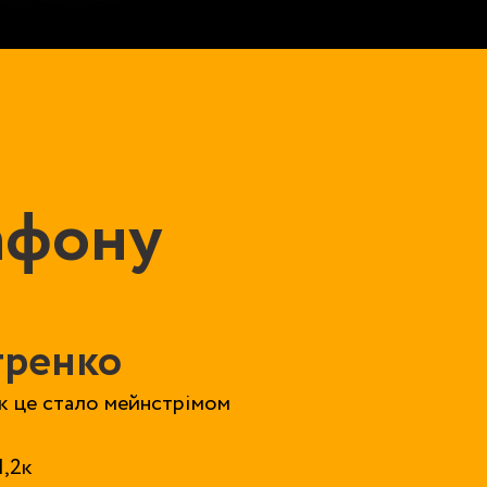
афону
тренко
як це стало мейнстрімом
1,2к