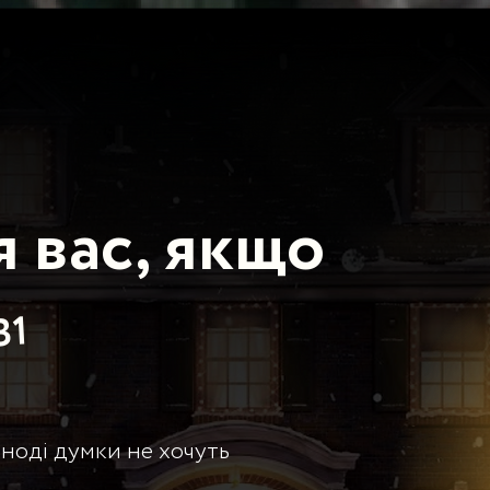
 вас, якщо
В1
іноді думки не хочуть